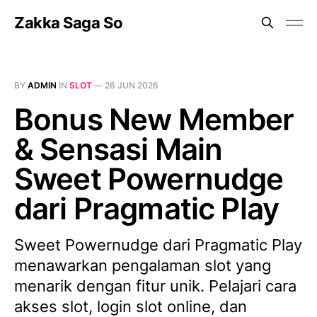
Zakka Saga So
BY
ADMIN
IN
SLOT
—
26 JUN 2026
Bonus New Member
& Sensasi Main
Sweet Powernudge
dari Pragmatic Play
Sweet Powernudge dari Pragmatic Play
menawarkan pengalaman slot yang
menarik dengan fitur unik. Pelajari cara
akses slot, login slot online, dan