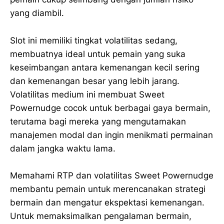
yang diambil.
Slot ini memiliki tingkat volatilitas sedang,
membuatnya ideal untuk pemain yang suka
keseimbangan antara kemenangan kecil sering
dan kemenangan besar yang lebih jarang.
Volatilitas medium ini membuat Sweet
Powernudge cocok untuk berbagai gaya bermain,
terutama bagi mereka yang mengutamakan
manajemen modal dan ingin menikmati permainan
dalam jangka waktu lama.
Memahami RTP dan volatilitas Sweet Powernudge
membantu pemain untuk merencanakan strategi
bermain dan mengatur ekspektasi kemenangan.
Untuk memaksimalkan pengalaman bermain,