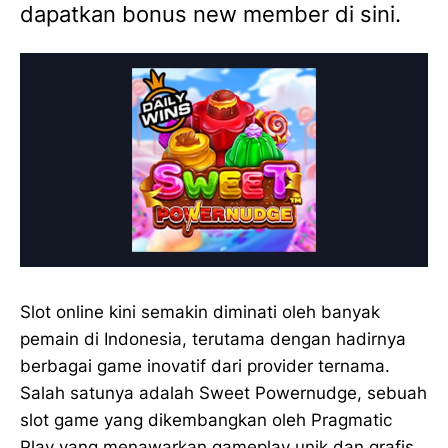
dapatkan bonus new member di sini.
Slot online kini semakin diminati oleh banyak
pemain di Indonesia, terutama dengan hadirnya
berbagai game inovatif dari provider ternama.
Salah satunya adalah Sweet Powernudge, sebuah
slot game yang dikembangkan oleh Pragmatic
Play yang menawarkan gameplay unik dan grafis