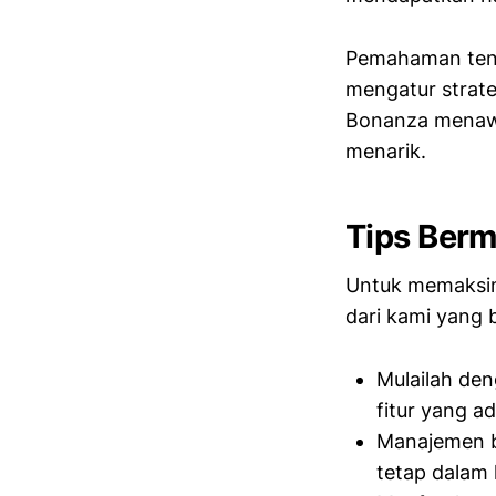
Pemahaman tent
mengatur strate
Bonanza menawa
menarik.
Tips Ber
Untuk memaksim
dari kami yang 
Mulailah den
fitur yang ad
Manajemen b
tetap dalam 