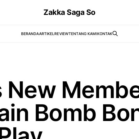
Zakka Saga So
BERANDA
ARTIKEL
REVIEW
TENTANG KAMI
KONTAK
s New Membe
ain Bomb Bon
Play