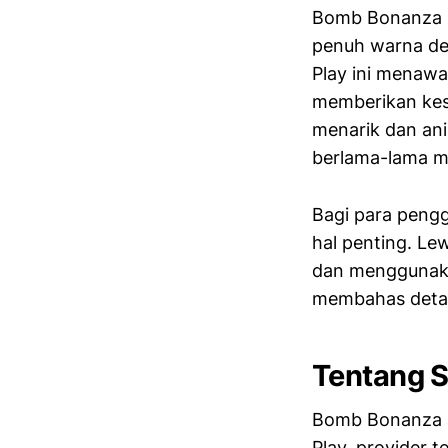
Bomb Bonanza m
penuh warna de
Play ini menaw
memberikan ke
menarik dan an
berlama-lama m
Bagi para pengg
hal penting. Lew
dan menggunakan 
membahas detai
Tentang 
Bomb Bonanza a
Play, provider 