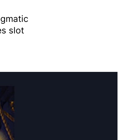
agmatic
es slot