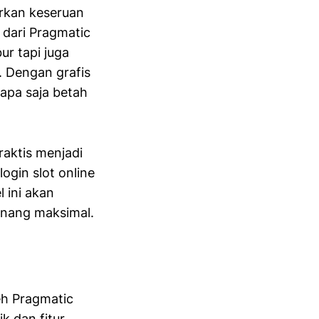
rkan keseruan
dari Pragmatic
r tapi juga
 Dengan grafis
apa saja betah
raktis menjadi
ogin slot online
l ini akan
enang maksimal.
eh Pragmatic
k dan fitur