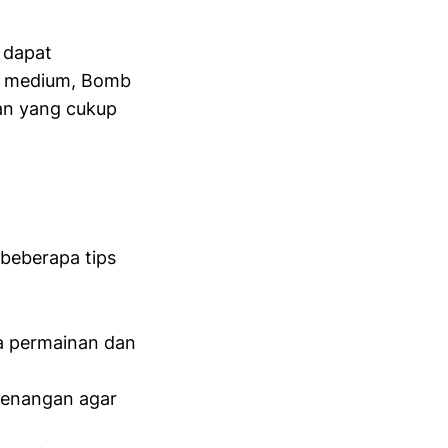
 dapat
as medium, Bomb
an yang cukup
beberapa tips
la permainan dan
menangan agar