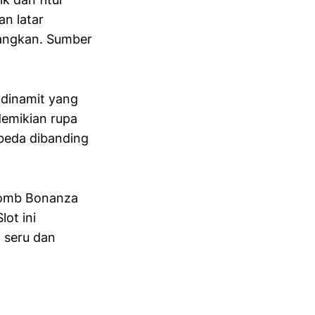
an latar
angkan. Sumber
 dinamit yang
demikian rupa
beda dibanding
Bomb Bonanza
ot ini
 seru dan