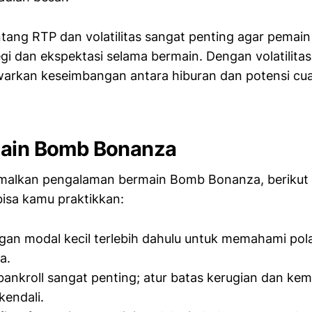
ang RTP dan volatilitas sangat penting agar pemain
gi dan ekspektasi selama bermain. Dengan volatilit
rkan keseimbangan antara hiburan dan potensi cu
main Bomb Bonanza
alkan pengalaman bermain Bomb Bonanza, berikut 
bisa kamu praktikkan:
gan modal kecil terlebih dahulu untuk memahami po
a.
ankroll sangat penting; atur batas kerugian dan ke
kendali.