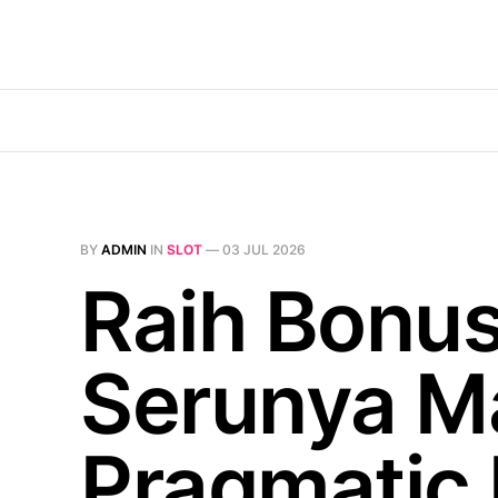
BY
ADMIN
IN
SLOT
—
03 JUL 2026
Raih Bonu
Serunya M
Pragmatic 