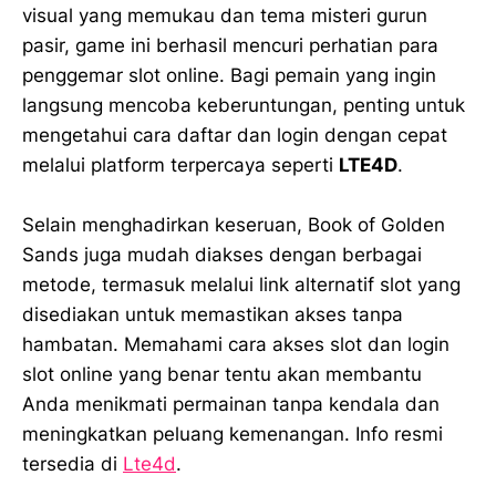
visual yang memukau dan tema misteri gurun
pasir, game ini berhasil mencuri perhatian para
penggemar slot online. Bagi pemain yang ingin
langsung mencoba keberuntungan, penting untuk
mengetahui cara daftar dan login dengan cepat
melalui platform terpercaya seperti
LTE4D
.
Selain menghadirkan keseruan, Book of Golden
Sands juga mudah diakses dengan berbagai
metode, termasuk melalui link alternatif slot yang
disediakan untuk memastikan akses tanpa
hambatan. Memahami cara akses slot dan login
slot online yang benar tentu akan membantu
Anda menikmati permainan tanpa kendala dan
meningkatkan peluang kemenangan. Info resmi
tersedia di
Lte4d
.