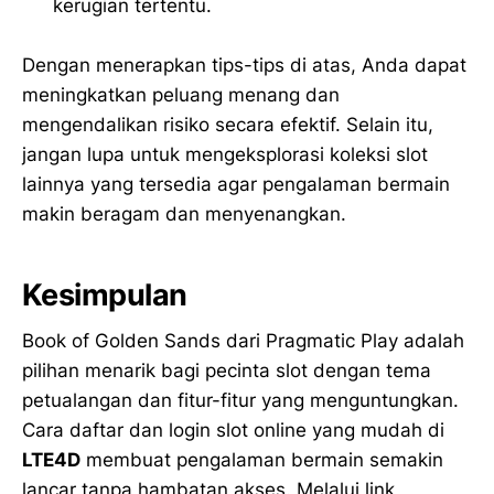
kerugian tertentu.
Dengan menerapkan tips-tips di atas, Anda dapat
meningkatkan peluang menang dan
mengendalikan risiko secara efektif. Selain itu,
jangan lupa untuk mengeksplorasi koleksi slot
lainnya yang tersedia agar pengalaman bermain
makin beragam dan menyenangkan.
Kesimpulan
Book of Golden Sands dari Pragmatic Play adalah
pilihan menarik bagi pecinta slot dengan tema
petualangan dan fitur-fitur yang menguntungkan.
Cara daftar dan login slot online yang mudah di
LTE4D
membuat pengalaman bermain semakin
lancar tanpa hambatan akses. Melalui link