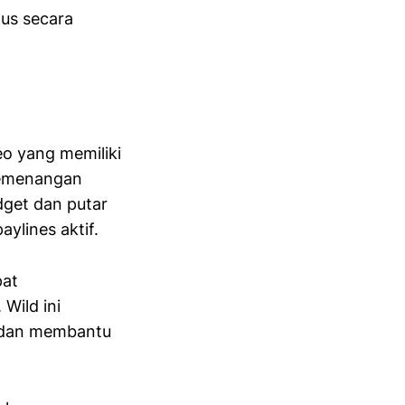
us secara
o yang memiliki
kemenangan
dget dan putar
lines aktif.
pat
Wild ini
 dan membantu