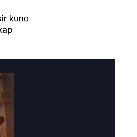
ir kuno
kap