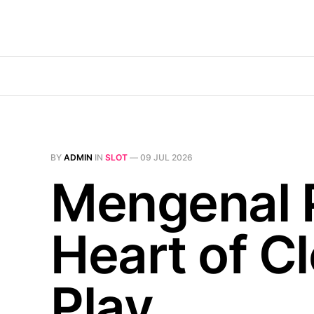
BY
ADMIN
IN
SLOT
—
09 JUL 2026
Mengenal P
Heart of C
Play