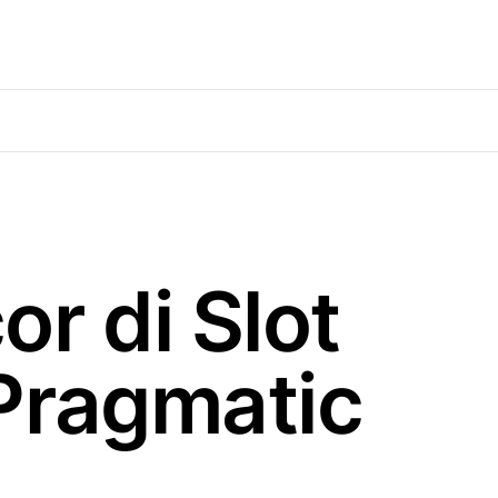
r di Slot
 Pragmatic