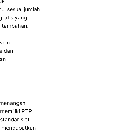
uk
ul sesuai jumlah
gratis yang
n tambahan.
 spin
e dan
dan
kemenangan
 memiliki RTP
standar slot
uk mendapatkan