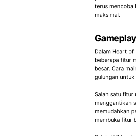
terus mencoba 
maksimal.
Gameplay 
Dalam Heart of 
beberapa fitur
besar. Cara mai
gulungan untuk
Salah satu fitu
menggantikan s
memudahkan pe
membuka fitur b