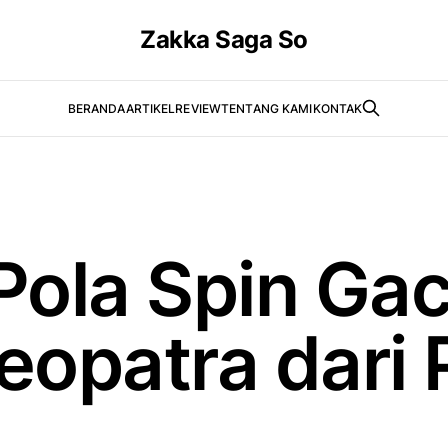
Zakka Saga So
BERANDA
ARTIKEL
REVIEW
TENTANG KAMI
KONTAK
ola Spin Gaco
leopatra dari