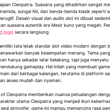
jaan Cleopatra. Suasana yang dihadirkan sangat 
piramida, sungai Nil, dan benda-benda klasik seperti 
eroglif. Desain visual dan audio slot ini dibuat sedem
an suasana autentik era Mesir kuno yang megah. Pe
d login
secara langsung.
emiliki tata letak standar slot video modern dengan
menawarkan banyak kesempatan menang. Tema yang
kan hanya sekadar latar belakang, tapi juga menyatu 
 mendukung gameplay. Hal inilah yang membuat game
emain dari berbagai kalangan, terutama di platform s
an akses mudah dan nyaman.
rt of Cleopatra memberikan nuansa petualangan deng
arakter utama Cleopatra yang menjadi ikon keberhas
i segi atmosfer, game ini mampu memancing rasa pe