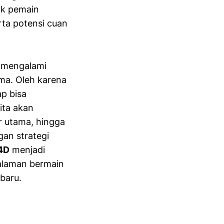
ak pemain
rta potensi cuan
g mengalami
ama. Oleh karena
ap bisa
ita akan
ur utama, hingga
an strategi
4D
menjadi
galaman bermain
baru.