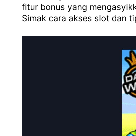
fitur bonus yang mengasyikka
Simak cara akses slot dan ti