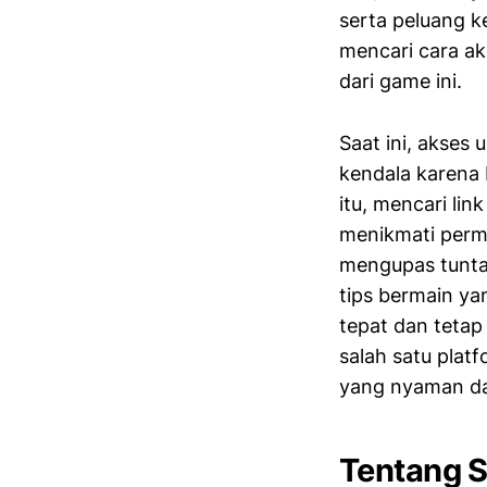
serta peluang 
mencari cara ak
dari game ini.
Saat ini, akses 
kendala karena 
itu, mencari lin
menikmati perma
mengupas tuntas
tips bermain ya
tepat dan tetap
salah satu pla
yang nyaman da
Tentang Sl