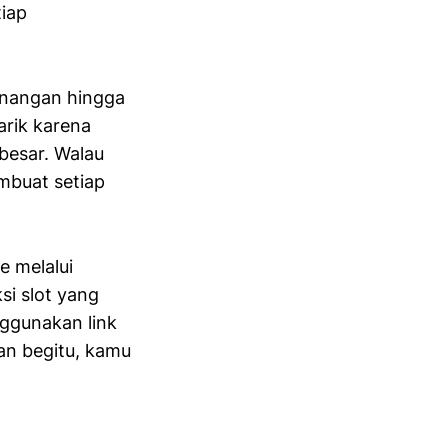
tiap
menangan hingga
narik karena
esar. Walau
embuat setiap
e melalui
ksi slot yang
nggunakan link
gan begitu, kamu