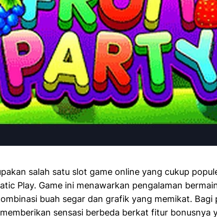
upakan salah satu slot game online yang cukup popul
atic Play. Game ini menawarkan pengalaman bermai
ombinasi buah segar dan grafik yang memikat. Bagi
ty memberikan sensasi berbeda berkat fitur bonusnya y