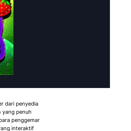
er dari penyedia
n yang penuh
 para penggemar
ang interaktif