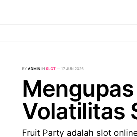
BY
ADMIN
IN
SLOT
—
17 JUN 2026
Mengupas F
Volatilitas 
Fruit Party adalah slot onli