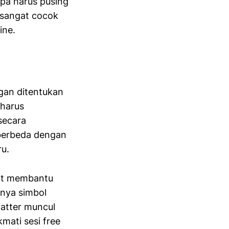
pa harus pusing
y sangat cocok
ine.
gan ditentukan
 harus
secara
 berbeda dengan
ru.
gat membantu
anya simbol
catter muncul
mati sesi free