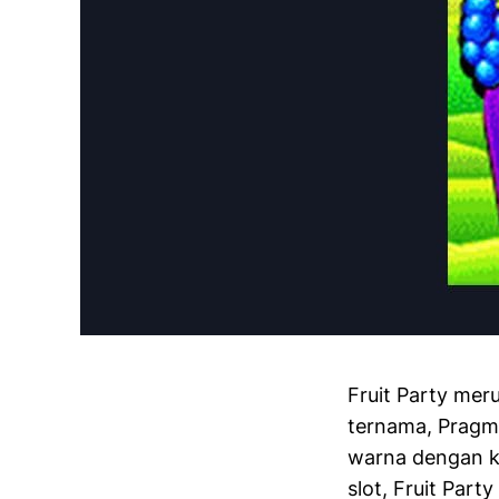
Fruit Party mer
ternama, Pragm
warna dengan k
slot, Fruit Par