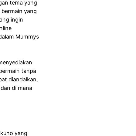
ngan tema yang
n bermain yang
ang ingin
nline
r dalam Mummys
enyediakan
 bermain tanpa
pat diandalkan,
 dan di mana
 kuno yang