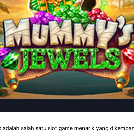
adalah salah satu slot game menarik yang dikemba