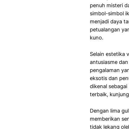
penuh misteri d
simbol-simbol i
menjadi daya ta
petualangan ya
kuno.
Selain estetika
antusiasme dan
pengalaman yan
eksotis dan pen
dikenal sebagai
terbaik, kunjun
Dengan lima gul
memberikan sen
tidak lekang ol