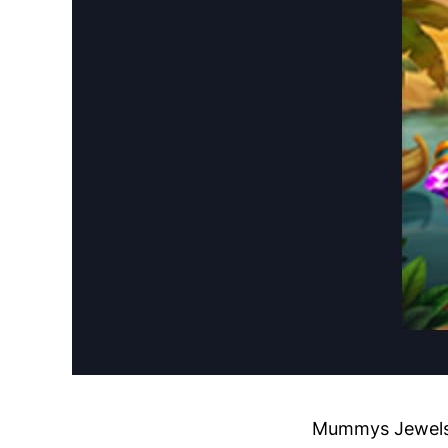
Mummys Jewels 