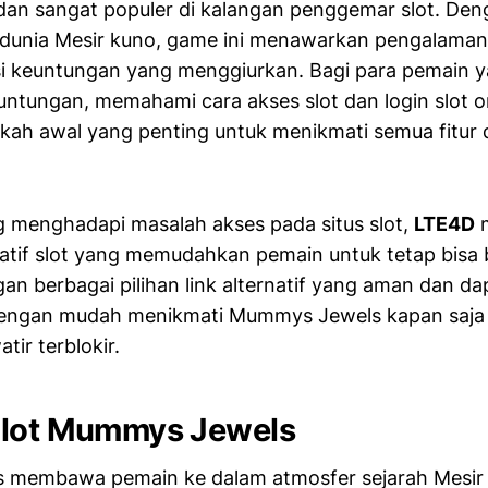
dan sangat populer di kalangan penggemar slot. De
ri dunia Mesir kuno, game ini menawarkan pengalama
i keuntungan yang menggiurkan. Bagi para pemain y
tungan, memahami cara akses slot dan login slot o
kah awal yang penting untuk menikmati semua fitu
g menghadapi masalah akses pada situs slot,
LTE4D
m
ernatif slot yang memudahkan pemain untuk tetap bisa
n berbagai pilihan link alternatif yang aman dan da
engan mudah menikmati Mummys Jewels kapan saja
tir terblokir.
Slot Mummys Jewels
membawa pemain ke dalam atmosfer sejarah Mesir