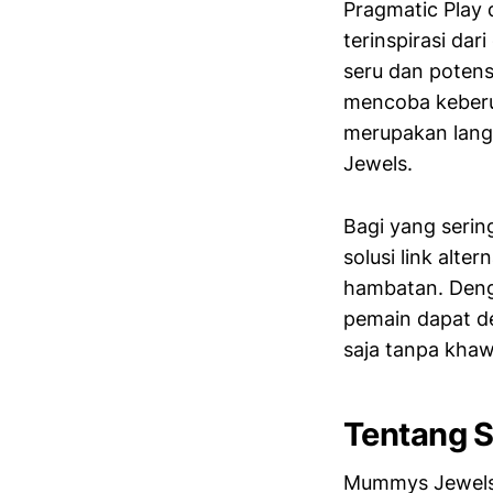
Pragmatic Play 
terinspirasi da
seru dan potens
mencoba keberun
merupakan lang
Jewels.
Bagi yang serin
solusi link alt
hambatan. Denga
pemain dapat d
saja tanpa khawa
Tentang 
Mummys Jewels 