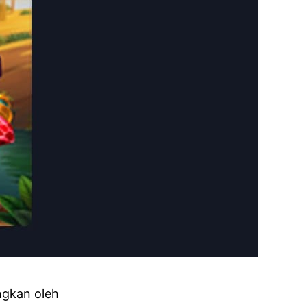
ngkan oleh