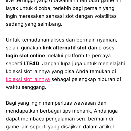
live tertinggi yang ditawarkan membuat game ini
layak untuk dicoba, terlebih bagi pemain yang
ingin merasakan sensasi slot dengan volatilitas
sedang yang seimbang.
Untuk kemudahan akses dan bermain nyaman,
selalu gunakan
link alternatif slot
dan proses
login slot online
melalui platform terpercaya
seperti
LTE4D
. Jangan lupa juga untuk menjelajahi
koleksi slot lainnya yang bisa Anda temukan di
koleksi slot lainnya
sebagai pelengkap hiburan di
waktu senggang.
Bagi yang ingin memperluas wawasan dan
mendapatkan berbagai tips menarik, Anda juga
dapat membaca pengalaman seru bermain di
game lain seperti yang disajikan dalam artikel