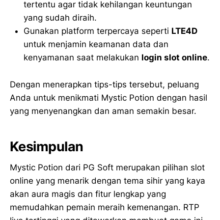
tertentu agar tidak kehilangan keuntungan
yang sudah diraih.
Gunakan platform terpercaya seperti
LTE4D
untuk menjamin keamanan data dan
kenyamanan saat melakukan
login slot online
.
Dengan menerapkan tips-tips tersebut, peluang
Anda untuk menikmati Mystic Potion dengan hasil
yang menyenangkan dan aman semakin besar.
Kesimpulan
Mystic Potion dari PG Soft merupakan pilihan slot
online yang menarik dengan tema sihir yang kaya
akan aura magis dan fitur lengkap yang
memudahkan pemain meraih kemenangan. RTP