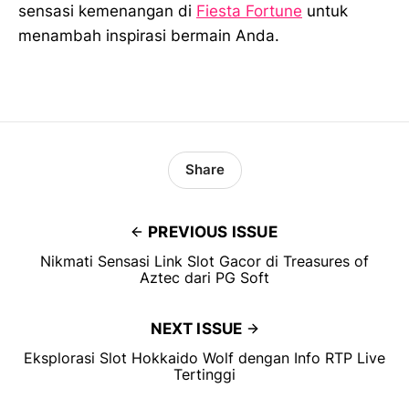
sensasi kemenangan di
Fiesta Fortune
untuk
menambah inspirasi bermain Anda.
Share
PREVIOUS ISSUE
Nikmati Sensasi Link Slot Gacor di Treasures of
Aztec dari PG Soft
NEXT ISSUE
Eksplorasi Slot Hokkaido Wolf dengan Info RTP Live
Tertinggi