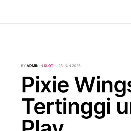
BY
ADMIN
IN
SLOT
—
28 JUN 2026
Pixie Wing
Tertinggi 
Play