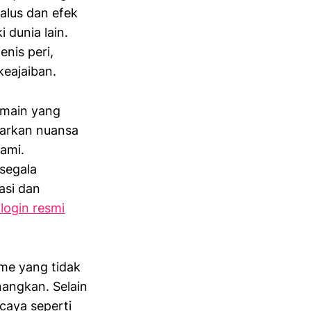
alus dan efek
dunia lain.
enis peri,
eajaiban.
rmain yang
warkan nuansa
ami.
 segala
asi dan
login resmi
ame yang tidak
angkan. Selain
caya seperti