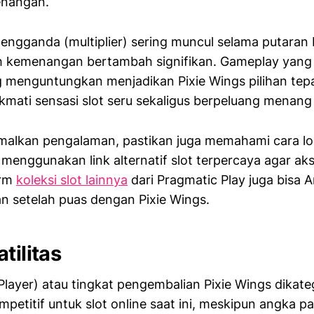
enangan.
r pengganda (multiplier) sering muncul selama putaran
 kemenangan bertambah signifikan. Gameplay yang i
g menguntungkan menjadikan Pixie Wings pilihan tep
kmati sensasi slot seru sekaligus berpeluang menang
alkan pengalaman, pastikan juga memahami cara logi
menggunakan link alternatif slot terpercaya agar aks
orm
koleksi slot lainnya
dari Pragmatic Play juga bisa 
an setelah puas dengan Pixie Wings.
tilitas
Player) atau tingkat pengembalian Pixie Wings dikat
petitif untuk slot online saat ini, meskipun angka pa