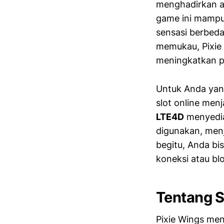
menghadirkan a
game ini mampu
sensasi berbeda
memukau, Pixie 
meningkatkan p
Untuk Anda yang
slot online men
LTE4D
menyediak
digunakan, men
begitu, Anda bi
koneksi atau blo
Tentang S
Pixie Wings men