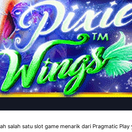
lah salah satu slot game menarik dari Pragmatic Play