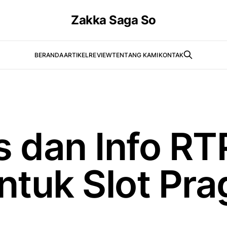
Zakka Saga So
BERANDA
ARTIKEL
REVIEW
TENTANG KAMI
KONTAK
s dan Info RT
untuk Slot Pr