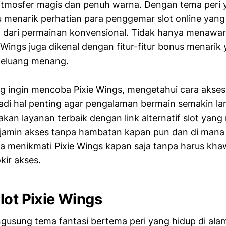
tmosfer magis dan penuh warna. Dengan tema peri y
 menarik perhatian para penggemar slot online yang
 dari permainan konvensional. Tidak hanya menawar
Wings juga dikenal dengan fitur-fitur bonus menarik
eluang menang.
 ingin mencoba Pixie Wings, mengetahui cara akses 
jadi hal penting agar pengalaman bermain semakin lanc
an layanan terbaik dengan link alternatif slot yan
jamin akses tanpa hambatan kapan pun dan di mana
sa menikmati Pixie Wings kapan saja tanpa harus khaw
kir akses.
lot Pixie Wings
gusung tema fantasi bertema peri yang hidup di ala