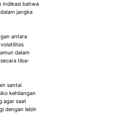
n indikasi bahwa
 dalam jangka
angan antara
olatilitas
namun dalam
 secara tiba-
in santai
siko kehilangan
g agar saat
gi dengan lebih