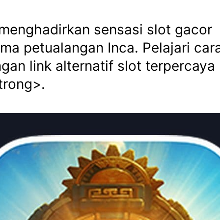
 menghadirkan sensasi slot gacor
 petualangan Inca. Pelajari car
gan link alternatif slot terpercaya
trong>.