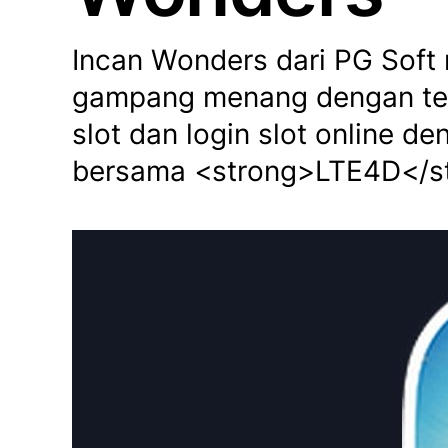
Incan Wonders dari PG Soft
gampang menang dengan tema
slot dan login slot online den
bersama <strong>LTE4D</s