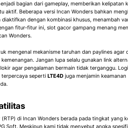
 menjadi bagian dari gameplay, memberikan kelipata
entu aktif. Beberapa versi Incan Wonders bahkan meng
 diaktifkan dengan kombinasi khusus, menambah var
engan fitur-fitur ini, slot gacor gampang menang men
ncan Wonders.
ntuk mengenal mekanisme taruhan dan paylines agar 
emenangan. Jangan lupa selalu gunakan link alternat
lokir agar pengalaman bermain tidak terganggu. Login
m terpercaya seperti
LTE4D
juga menjamin keamanan
da.
tilitas
r (RTP) di Incan Wonders berada pada tingkat yang k
i PG Soft. Meskipun kami tidak menyebut angka spesifi