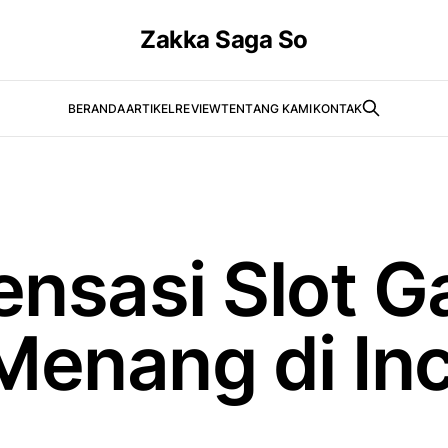
Zakka Saga So
BERANDA
ARTIKEL
REVIEW
TENTANG KAMI
KONTAK
nsasi Slot G
enang di In