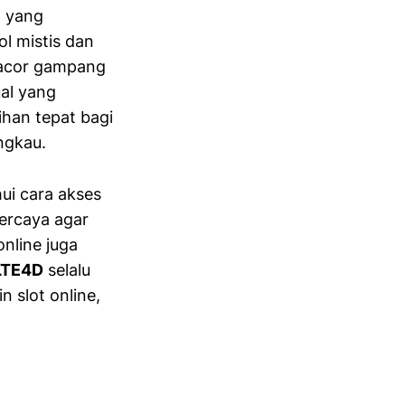
t yang
l mistis dan
gacor gampang
al yang
han tepat bagi
ngkau.
ui cara akses
percaya agar
online juga
LTE4D
selalu
 slot online,