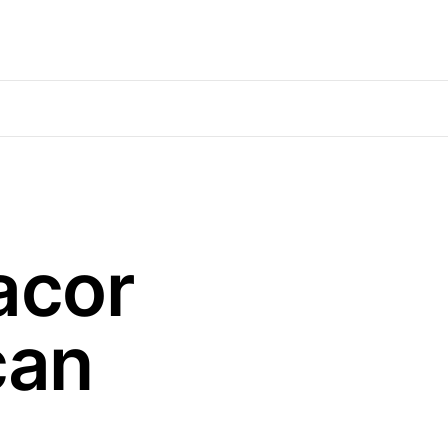
acor
can