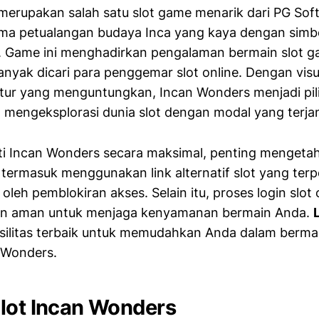
erupakan salah satu slot game menarik dari PG Sof
a petualangan budaya Inca yang kaya dengan simbo
. Game ini menghadirkan pengalaman bermain slot 
yak dicari para penggemar slot online. Dengan visu
tur yang menguntungkan, Incan Wonders menjadi pili
 mengeksplorasi dunia slot dengan modal yang terja
i Incan Wonders secara maksimal, penting mengetah
, termasuk menggunakan link alternatif slot yang ter
oleh pemblokiran akses. Selain itu, proses login slot 
an aman untuk menjaga kenyamanan bermain Anda.
ilitas terbaik untuk memudahkan Anda dalam bermain
 Wonders.
lot Incan Wonders