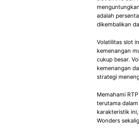
menguntungkan b
adalah persent
dikembalikan da
Volatilitas slot
kemenangan mungk
cukup besar. Vo
kemenangan dan
strategi meneng
Memahami RTP da
terutama dalam
karakteristik i
Wonders sekalig