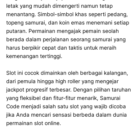
letak yang mudah dimengerti namun tetap
menantang. Simbol-simbol khas seperti pedang,
topeng samurai, dan koin emas menemani setiap
putaran. Permainan mengajak pemain seolah
berada dalam perjalanan seorang samurai yang
harus berpikir cepat dan taktis untuk meraih
kemenangan tertinggi.
Slot ini cocok dimainkan oleh berbagai kalangan,
dari pemula hingga high roller yang mengejar
jackpot progresif terbesar. Dengan pilihan taruhan
yang fleksibel dan fitur-fitur menarik, Samurai
Code menjadi salah satu slot yang wajib dicoba
jika Anda mencari sensasi berbeda dalam dunia
permainan slot online.