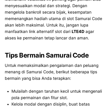
menyesuaikan modal dan strategi. Dengan
mengelola bankroll secara bijak, kesempatan
memenangkan hadiah utama di slot Samurai Code
akan lebih maksimal. Untuk itu, jangan lupa
manfaatkan link alternatif slot dari
LTE4D
agar
akses ke permainan tetap lancar dan aman.
Tips Bermain Samurai Code
Untuk memaksimalkan pengalaman dan peluang
menang di Samurai Code, berikut beberapa tips
bermain yang bisa Anda terapkan:
Mulailah dengan taruhan kecil untuk mengenali
pola permainan dan fitur slot.
Kelola modal dengan disiplin, buat batas