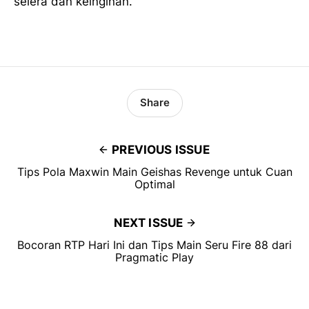
selera dan keinginan.
Share
PREVIOUS ISSUE
Tips Pola Maxwin Main Geishas Revenge untuk Cuan
Optimal
NEXT ISSUE
Bocoran RTP Hari Ini dan Tips Main Seru Fire 88 dari
Pragmatic Play