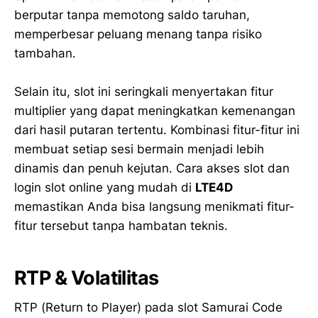
berputar tanpa memotong saldo taruhan,
memperbesar peluang menang tanpa risiko
tambahan.
Selain itu, slot ini seringkali menyertakan fitur
multiplier yang dapat meningkatkan kemenangan
dari hasil putaran tertentu. Kombinasi fitur-fitur ini
membuat setiap sesi bermain menjadi lebih
dinamis dan penuh kejutan. Cara akses slot dan
login slot online yang mudah di
LTE4D
memastikan Anda bisa langsung menikmati fitur-
fitur tersebut tanpa hambatan teknis.
RTP & Volatilitas
RTP (Return to Player) pada slot Samurai Code