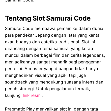
Samurai Code.
Tentang Slot Samurai Code
Samurai Code membawa pemain ke dalam dunia
para pendekar Jepang dengan latar yang kental
akan budaya dan estetika tradisional. Slot ini
dirancang dengan tema samurai yang kerap
muncul dalam berbagai film dan cerita legendaris,
menjadikannya sangat menarik bagi penggemar
genre ini. Atmosfer yang dibangun tidak hanya
menghadirkan visual yang apik, tapi juga
soundtrack yang mendukung suasana intens dan
penuh strategi. Untuk pengalaman terbaik,
kunjungi
link resmi
.
Pragmatic Play menyajikan slot ini dengan tata