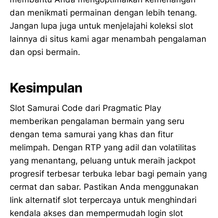
dan menikmati permainan dengan lebih tenang.
Jangan lupa juga untuk menjelajahi koleksi slot
lainnya di situs kami agar menambah pengalaman
dan opsi bermain.
Kesimpulan
Slot Samurai Code dari Pragmatic Play
memberikan pengalaman bermain yang seru
dengan tema samurai yang khas dan fitur
melimpah. Dengan RTP yang adil dan volatilitas
yang menantang, peluang untuk meraih jackpot
progresif terbesar terbuka lebar bagi pemain yang
cermat dan sabar. Pastikan Anda menggunakan
link alternatif slot terpercaya untuk menghindari
kendala akses dan mempermudah login slot