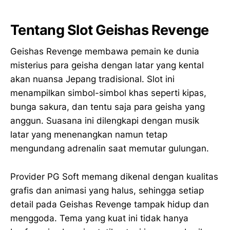
Tentang Slot Geishas Revenge
Geishas Revenge membawa pemain ke dunia
misterius para geisha dengan latar yang kental
akan nuansa Jepang tradisional. Slot ini
menampilkan simbol-simbol khas seperti kipas,
bunga sakura, dan tentu saja para geisha yang
anggun. Suasana ini dilengkapi dengan musik
latar yang menenangkan namun tetap
mengundang adrenalin saat memutar gulungan.
Provider PG Soft memang dikenal dengan kualitas
grafis dan animasi yang halus, sehingga setiap
detail pada Geishas Revenge tampak hidup dan
menggoda. Tema yang kuat ini tidak hanya