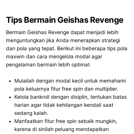
Tips Bermain Geishas Revenge
Bermain Geishas Revenge dapat menjadi lebih
menguntungkan jika Anda menerapkan strategi
dan pola yang tepat. Berikut ini beberapa tips pola
maxwin dan cara mengelola modal agar
pengalaman bermain lebih optimal:
Mulailah dengan modal kecil untuk memahami
pola keluarnya fitur free spin dan multiplier.
Kelola bankroll dengan disiplin, tentukan batas
harian agar tidak kehilangan kendali saat
sedang kalah.
Manfaatkan fitur free spin sebaik mungkin,
karena di sinilah peluang mendapatkan