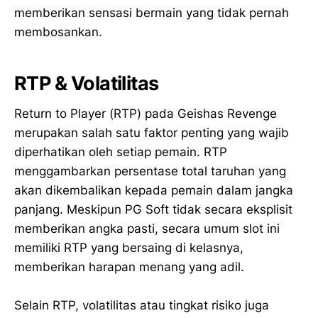
memberikan sensasi bermain yang tidak pernah
membosankan.
RTP & Volatilitas
Return to Player (RTP) pada Geishas Revenge
merupakan salah satu faktor penting yang wajib
diperhatikan oleh setiap pemain. RTP
menggambarkan persentase total taruhan yang
akan dikembalikan kepada pemain dalam jangka
panjang. Meskipun PG Soft tidak secara eksplisit
memberikan angka pasti, secara umum slot ini
memiliki RTP yang bersaing di kelasnya,
memberikan harapan menang yang adil.
Selain RTP, volatilitas atau tingkat risiko juga